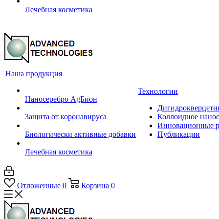
Лечебная косметика
Наша продукция
Технологии
Наносеребро AgБион
Дигидрокверцети
Защита от коронавируса
Коллоидное нанос
Инновационные р
Биологически активные добавки
Публикации
Лечебная косметика
Отложенные
0
Корзина
0