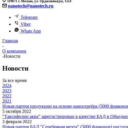
119071 г. Москва, ул. Орджоникидзе, 12с4
nanotech@nanotech.ru
Telegram
Viber
Whats App
Главная
-
О компании
-
Новости
Новости
За все время
2024
2023
2022
2021
Новая партия продукции на основе наносеребра (5000 флаконов
5 октября 2022
"Таксифолин аква" зарегистрирован в качестве БАД в Объедине
3 февраля 2022
Новая партия БАД "Серебряная мечта" (5000 флаконов) посту