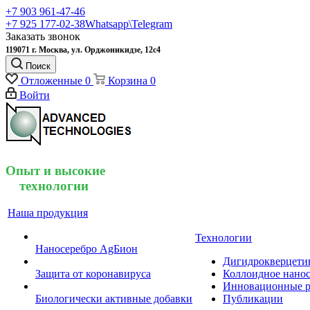
+7 903 961-47-46
+7 925 177-02-38
Whatsapp\Telegram
Заказать звонок
119071 г. Москва, ул. Орджоникидзе, 12с4
Поиск
Отложенные
0
Корзина
0
Войти
Опыт и высокие
технологии
Наша продукция
Технологии
Наносеребро AgБион
Дигидрокверцети
Защита от коронавируса
Коллоидное нанос
Инновационные р
Биологически активные добавки
Публикации