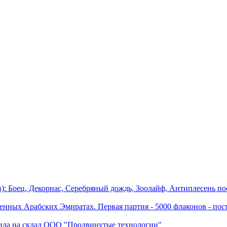
): Боец, Декорнас, Серебряный дождь, Зоолайф, Антиплесень пос
нных Арабских Эмиратах. Первая партия - 5000 флаконов - пост
пила на склад ООО "Продвинутые технологии"